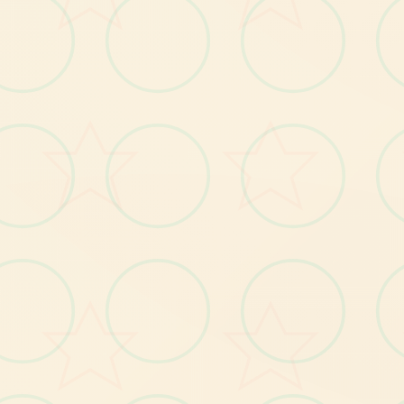
题
材
，
候
间
线
子
于
末
00
年
，
此
时
存
在
于
这
个
叫
泽
塔
所
文
废
土
存
日
显
参
与
者
二
名
沉
沙
猎
手
臂
，
替
女
王
在
广
大
方
上
方
到
达
处
搜
集
珍
贵
物
搞
为
地
泽
塔
宝