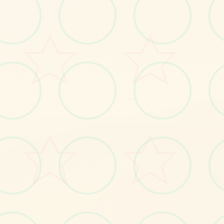
No.1
～
No.2