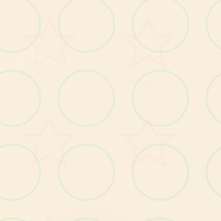
也
有
种
的
，
单
个
个
都
有
各
自
己
的
目
的
，
也
呈
现
了
一
选
定
给
玩
家
运
用
到
来
合
连
横
阵
营
些
游
戏
纵
不
同
于
仍H
，
本
作
要
打
是
剧
情
为
先
，H
为
辅
料
这
样
一
种
品
味
。
为H
的
的
，
所
以
如
仅
是
为
了H
素
材
而
游
玩
，
些
么
很
多
候
反
而
不
会
离
开
展
现
冲
快
乐
的
情
况
果
仅
时
本
作
的
，
但
如
果
着
剧
情
以
及
世
界
观
来
玩
么H
内
容
出
时
，
反
而
会
有
一
种
调
剂
感
觉
冲
现
，
那
的
。