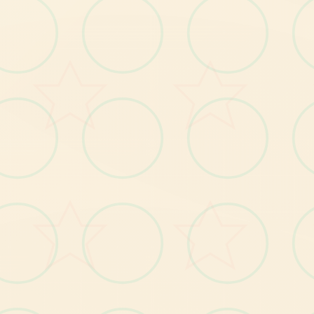
并
把
它
给
女
王
，
同
时
又
在
进
型
墓
穴
探
险
挖
掘
宝
藏
，
依
此
充
实
际
包
们
献
时
步
各
腰
渲
染
艺
格
独
特
，
甚
至
书
馆
里
的
场
所
观
中
类
的
都
极
其
优
秀
。
术
风
间
是
图
，
作
者
开
过
很
若
干
分
别
支
，
比
个
个
体
死
了
仅
将
有
完
合
计
不
同
型
的
景
始
事
，
如
某
剧
许
得
一
情
会
有
拾
多
个
不
同
的
平
行
线
，
文
本
足
有
一
百
六
十
。
段
剧
足
种
万
游
戏
中
着
各
种
各
样
子
阵
营
，
譬
如
尸
鬼
、
变
士
、
拾
荒
者
等