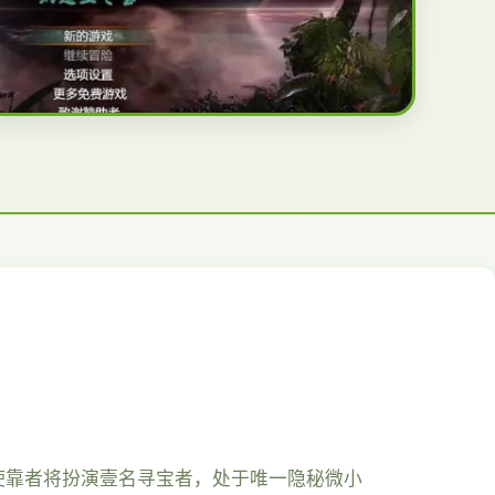
乐，使靠者将扮演壹名寻宝者，处于唯一隐秘微小