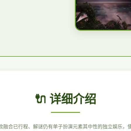
🔌 详细介绍
dia）乃二款融合已行程、解谜仍有单子扮演元素其中性的独立娱