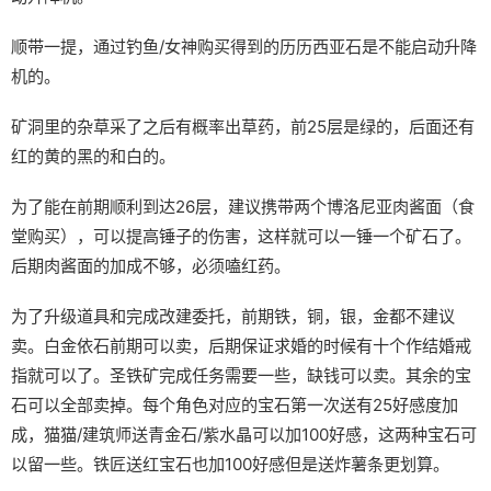
顺带一提，通过钓鱼/女神购买得到的历历西亚石是不能启动升降
机的。
矿洞里的杂草采了之后有概率出草药，前25层是绿的，后面还有
红的黄的黑的和白的。
为了能在前期顺利到达26层，建议携带两个博洛尼亚肉酱面（食
堂购买），可以提高锤子的伤害，这样就可以一锤一个矿石了。
后期肉酱面的加成不够，必须嗑红药。
为了升级道具和完成改建委托，前期铁，铜，银，金都不建议
卖。白金依石前期可以卖，后期保证求婚的时候有十个作结婚戒
指就可以了。圣铁矿完成任务需要一些，缺钱可以卖。其余的宝
石可以全部卖掉。每个角色对应的宝石第一次送有25好感度加
成，猫猫/建筑师送青金石/紫水晶可以加100好感，这两种宝石可
以留一些。铁匠送红宝石也加100好感但是送炸薯条更划算。