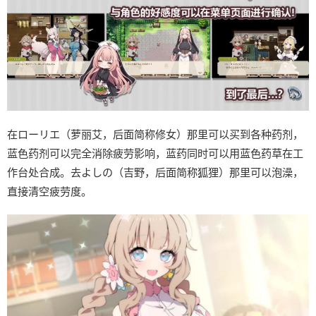
在ローリエ（萝丽艾，后面简称修女）那里可以买到各种药剂，
蓝色药剂可以完全消除疲劳影响，蓝药同时可以用蓝色药草在工
作台处合成。去よしの（吉野，后面简称狐狸）那里可以泡澡，
直接清空疲劳度。