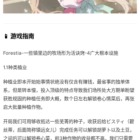
📱 游戏指南
Forestia-一些镇里边的牧场形为活诀窍-4广大根本设施
1.1种类植业
种植业即本开始始事情状绝没有仅含有赚钱，最省事的独单体
系，但是转本慢，投入顶级的特点导致我们场所处大方期单盼望
获胜规固的种植任务即大概，数个日左右解锁卷心情菜后，再张
启大批量种植作物。
开局我们可用够收抵达一些芜菁的种子，收获后给ビスティ（碧
丝蒂，后面简称镇远女儿）完成任务可以解锁胡萝卜以及土豆，
之间后可以解锁卷心菜，前3种作物的收益都不高，我们只需要