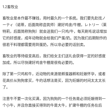
1.2畜牧业
畜牧业是本作最不赚钱，用时最久的一个系统。我们要先赴找ノ
ーティ（诺蒂，后面简称造筑师）建好鸡舍/牛棚，レトリー（莱
特莉，后面简称狗狗）就会送我们一只鸡/牛，每天刷毛说话增加
它的好感度，成年动物就会给我们产蛋/奶。因为我们后期制作的
很若干料理都需要用到蛋奶，所以非必要的话别卖。
畜牧业的等待级变高后，我们给女主们送礼会获得一定的好感度
加成，所以尽快建好鸡舍牛棚是很有必要的。
除了第一只鸡和牛，近动物的来源是孵蛋器孵和妊娠怀孕，或者
花高价从狗狗家买，牛的话想法是买，因为妊娠的时间太太太长
了。
注意牛不要一次化买满，因为狗狗的一个任务是必须妊娠得到一
个小牛，并且你直接买得到的牛是大牛，扩建牛棚的任务在后