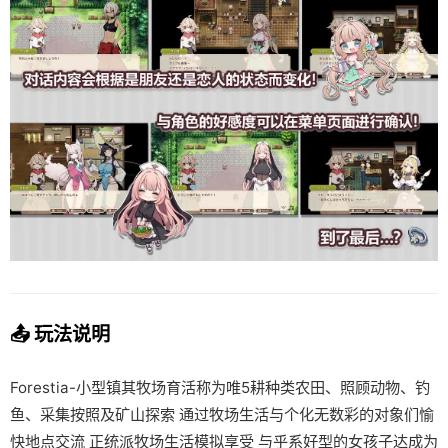
📤 玩法说明
Forestia-小型镇其牧场育活称为唯5耕种类农田、照顾动物、钓
鱼、采集按照及矿山探索 通过牧场生活与个化无数彩的对象们愉
快地点交流 正统派牧场生活模拟享受 与乎系好型的女孩子达成为