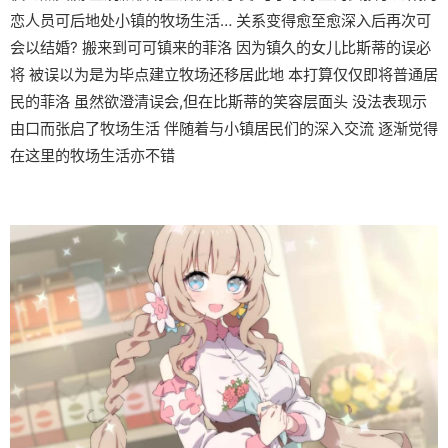
恋人员可后地处小镇的牧场生活… 关系变得愈至愈深入后再次可
会以结婚? 搬来到可可镇来的菲洛 因为镇久的女儿比斯蒂的误必
将 被误以为是为毕点建立牧场还移居此地 本打算仅仅即将普通居
民的菲洛 虽然欲澄清误会,但在比斯蒂的笑容层面头 没法表现示
由口而张启了牧场生活 伴随着与小镇居民们的深入交流 逐渐觉得
在这里的牧场生活亦不错