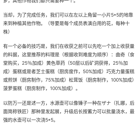
萝，其他作物我们都只需要种一个。
当却，为了完成任务，我们可以在左以上角留一小片5*5的地靠
来到种植其他作物。（导要是每个成员表演白用的花，每种十
株）
有一个必备的技巧是，我们在收获之前可以先吃一个加上收获量
的料据，这里推荐的料理是（根据收到难度为顺序）：曲奇（食
堂购买，25％加成）黄色草药（50层以后矿洞获得，25％加
成）蛋糕或是者芝士蛋糕（厨房度作，50%加成）巧克力量蛋糕
或煎饼（厨房制作，75%加成）松茸饭（厨房制作，100%加成）
菠萝蛋糕（厨房制作，100%加成）。
以防万一还是述一方，水源壶可以像锤子一种在ザナ（扎娜，后
面简称铁匠）那种里发起展，升级后长按蓄力可以批量浇水，最
强的水壶可以一次浇5*5。