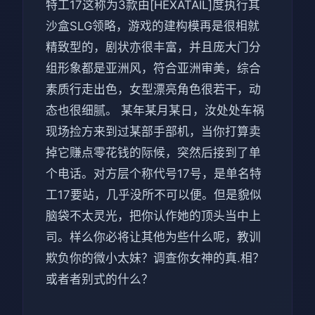
特工17这称为3款由[HEXATAIL]度执行其
沙盒SLG领略，游戏的建构模再是很相就
精致型的，剧状亦很丰富，并且庞大门分
组形象都是亚洲风，符合亚洲审美，综合
素质行走出色，女型漂亮角色很若干，动
态也很细腻。 某年某月某日，汝处处车祸
现场捡方来到过某部手部机，当你打算卖
掉它赚点零花钱的际候，突然后接到了单
个电话。对方层个称代号17号，是单名特
工17要站，几乎没所不可以便。但是貌似
脑袋不太灵光，把你认作她的顶头当中上
司。样么你必将让其他为些什么呢，教训
欺负你的微小太妹？调查你女神的真.相？
或者者别式的什么？