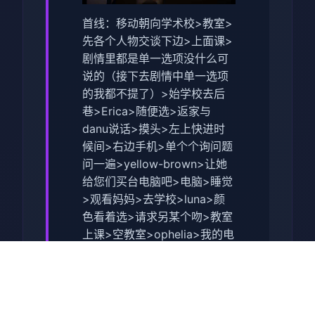
首线：移动朝向学术校>教室>
先各个人物交谈下边>上面课>
剧情里都是单一选项没什么可
说的（
接下去剧情中单一选项
的我都不提了
）>始学校去后
巷>Erica>随便选>返家与
danu说话>摸头>左上快进时
候间>右边手机>单个个询问题
问一遍>yellow-brown>让她
给您们买台电脑吧>电脑>睡觉
>观看妈妈>去学校>luna>颜
色看着选>请求另某个吻>教室
上课>空教室>ophelia>我的电
脑坏了，你能修好吗>去店铺
街>礼品店>anriel>摸>站初至
>我的乌龟受伤了>随便选>点
店铺街的胖子makoto>呼叫