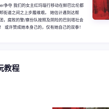
irer争夺 我们的女主红玛瑙行移动在鲜巴比伦都
邦街道之间之上步履维艰。 她估计遇到达帮
团，腐败的警/察份队按照及阴险的巴别塔社会
！ 或许赞成她本身己的，仅有她自己的双拳！
游玩教程