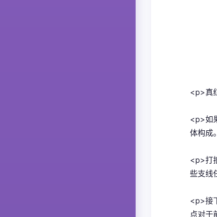
<p>真
<p>
体构成。
<p>
些支线
<p>
点对于