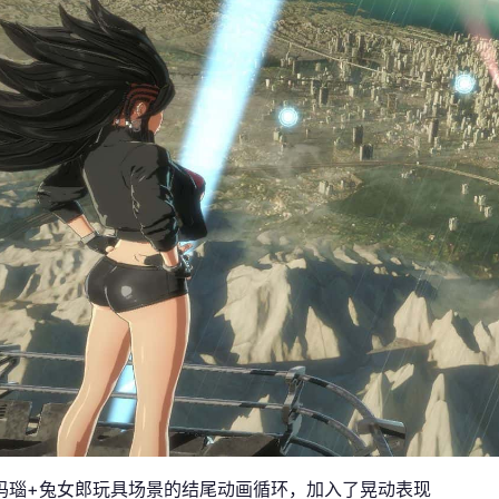
玛瑙+兔女郎玩具场景的结尾动画循环，加入了晃动表现