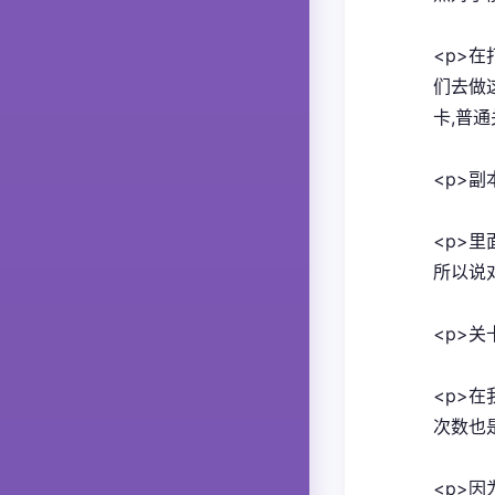
<p>
们去做
卡,普
<p>副
<p>
所以说
<p>关
<p>
次数也是
<p>因