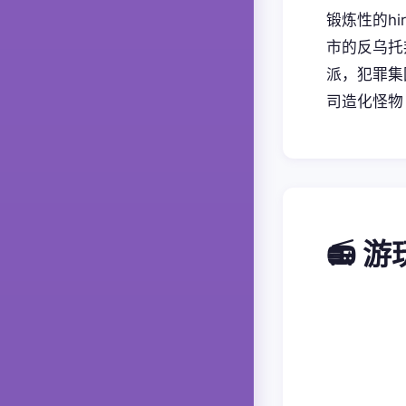
锻炼性的h
市的反乌托
派，犯罪集
司造化怪物
📻 