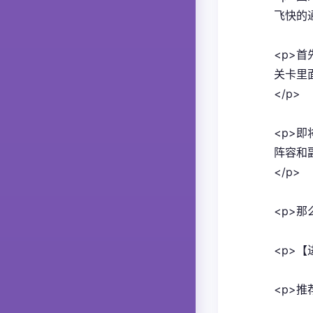
飞快的通
<p>
关卡里
</p>
<p>
阵容和
</p>
<p>
<p>【
<p>推