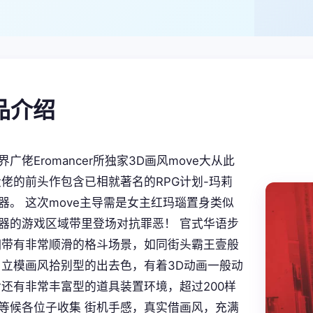
产品介绍
广佬Eromancer所独家3D画风move大从此
大佬的前头作包含已相就著名的RPG计划-玛莉
器。 这次move主导需是女主红玛瑙置身类似
器的游戏区域带里登场对抗罪恶！ 官式华语步
拥带有非常顺滑的格斗场景，如同街头霸王壹般
 立模画风拾别型的出去色，有着3D动画一般动
后还有非常丰富型的道具装置环境，超过200样
等候各位子收集 街机手感，真实借画风，充满