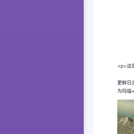
<p>
更鲜日
为玛瑙