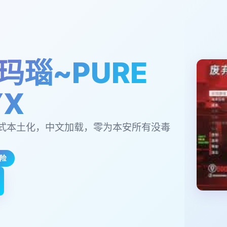
玛瑙~PURE
YX
式本土化，中文加载，零为本安所有没毒
险