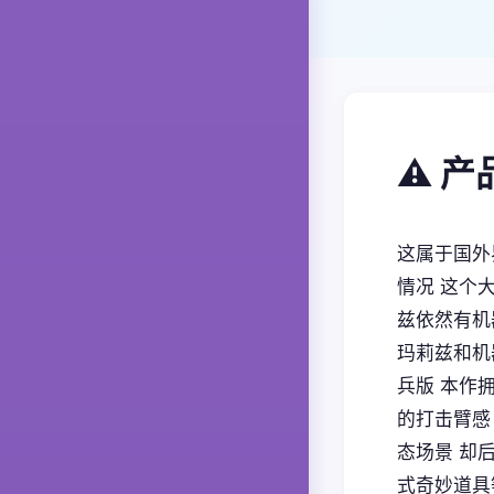
⚠️ 
这属于国外界
情况 这个
兹依然有机
玛莉兹和机
兵版 本作
的打击臂感
态场景 却
式奇妙道具