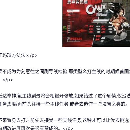
红玛瑙方法法:</p>
如果不成为为刻意往之间刷导线检验,那类型么打主线的时期候首固
</p>
打抵达毕神庙,主线剧景将会相继开张放,如果错过了这个剧情,仅
任务,却后再前头往接一些主线任务,或者去造作一些法宝之类的。<
接下来置身去打之前先去接受一些支线任务,这种才可以让汝去挑选
前期改进展再次是很有赞成的。</p>