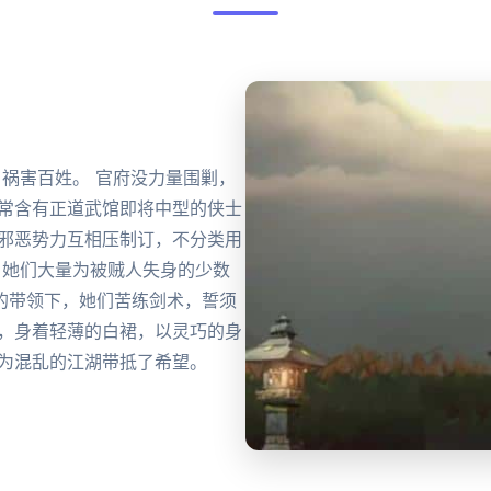
祸害百姓。 官府没力量围剿，
时常含有正道武馆即将中型的侠士
与邪恶势力互相压制订，不分类用
 她们大量为被贼人失身的少数
的带领下，她们苦练剑术，誓须
胄，身着轻薄的白裙，以灵巧的身
，为混乱的江湖带抵了希望。