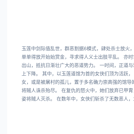
玉莲中剑际值乱世，群恶割据6模式，肆处杀士放火，
单单得放开始始赏金，寻求得人义士出肢平乱。 亦
出山，抵抗日渐壮广大的恶道势力。 一时间，正道
上下降。 其中，以玉莲道馆为首的女侠们顶为活跃，
女，或是被屠村的孤儿，置于多名确力崇高强的馆导
将贼人诛杀殆尽。 在复仇的怒火中，她们放弃已甲
姿将贼人灭杀。 在数年中，女侠们斩杀了无数恶人