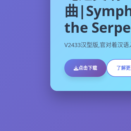
曲|Symph
the Serp
V2433汉型版,官对着汉
点击下载
了解更