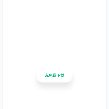
吧
完整版游戏，免费体验
2.3M+
总下载量
4.9/5
用户评分
900K+
活跃用户
免费下载
安全下载
高速安装