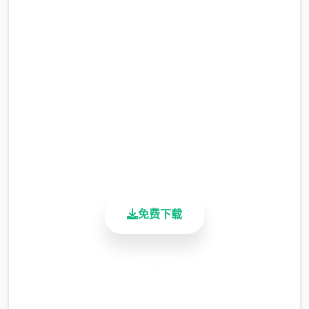
事吧
完整版游戏，免费体验
2.3M+
总下载量
4.9/5
用户评分
900K+
活跃用户
免费下载
安全下载
高速安装