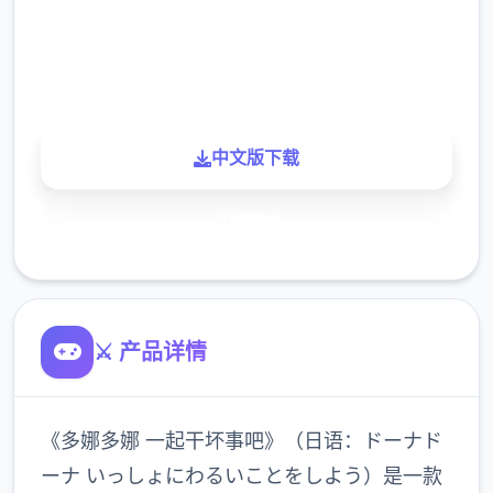
900K
玩家
中文版下载
了解更多
⚔️ 产品详情
《多娜多娜 一起干坏事吧》（日语：ドーナド
ーナ いっしょにわるいことをしよう）是一款