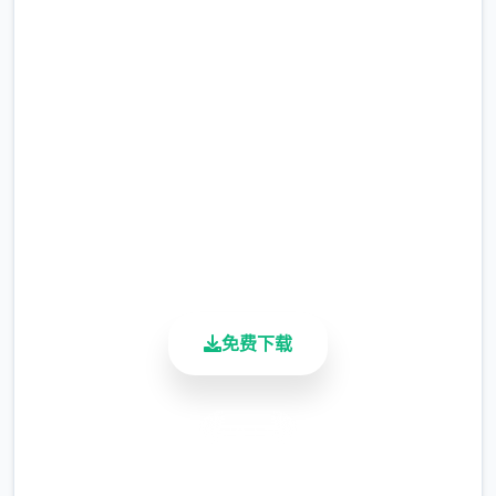
吧
完整版游戏，免费体验
2.3M+
总下载量
4.9/5
用户评分
900K+
活跃用户
免费下载
安全下载
高速安装