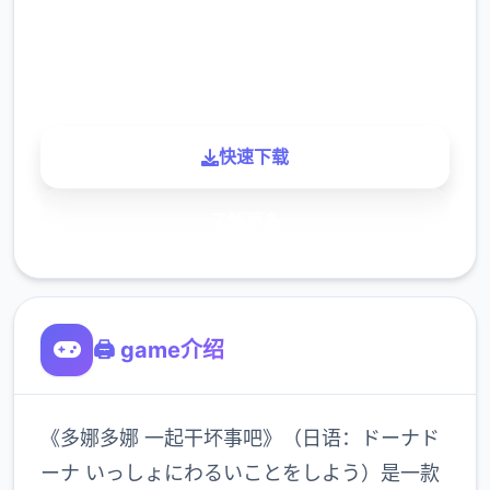
900K
玩家
快速下载
了解更多
🖨️ game介绍
《多娜多娜 一起干坏事吧》（日语：ドーナド
ーナ いっしょにわるいことをしよう）是一款