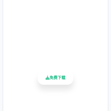
吧
完整版游戏，免费体验
2.3M+
总下载量
4.9/5
用户评分
900K+
活跃用户
免费下载
安全下载
高速安装