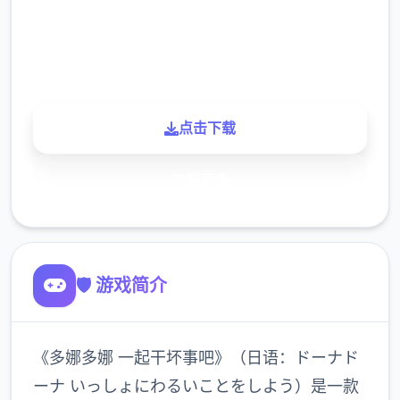
900K
玩家
点击下载
了解更多
🛡️ 游戏简介
《多娜多娜 一起干坏事吧》（日语：ドーナド
ーナ いっしょにわるいことをしよう）是一款