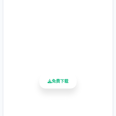
吧
完整版游戏，免费体验
2.3M+
总下载量
4.9/5
用户评分
900K+
活跃用户
免费下载
安全下载
高速安装