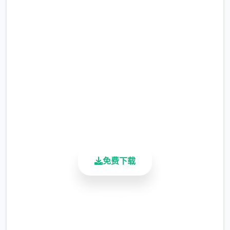
吧
完整版游戏，免费体验
2.3M+
总下载量
4.9/5
用户评分
900K+
活跃用户
免费下载
安全下载
高速安装