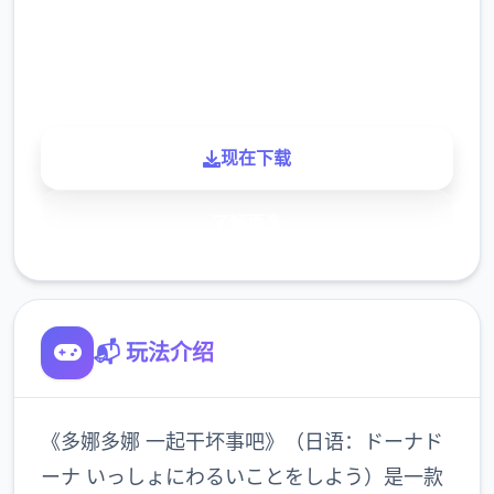
900K
玩家
现在下载
了解更多
📬 玩法介绍
《多娜多娜 一起干坏事吧》（日语：ドーナド
ーナ いっしょにわるいことをしよう）是一款