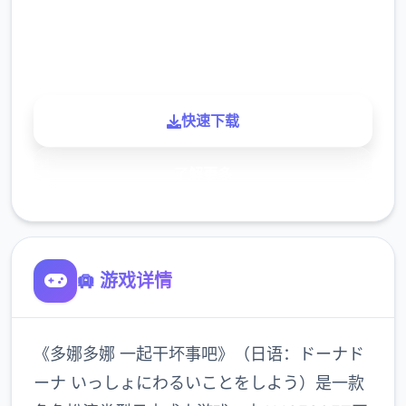
900K
玩家
快速下载
了解更多
🛄 游戏详情
《多娜多娜 一起干坏事吧》（日语：ドーナド
ーナ いっしょにわるいことをしよう）是一款