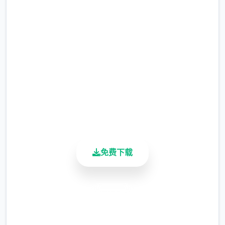
吧
完整版游戏，免费体验
2.3M+
总下载量
4.9/5
用户评分
900K+
活跃用户
免费下载
安全下载
高速安装