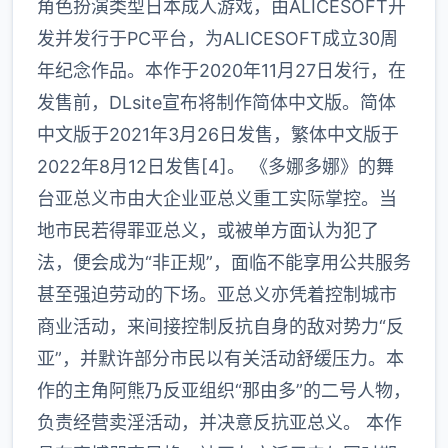
角色扮演类型日本成人游戏，由ALICESOFT开
发并发行于PC平台，为ALICESOFT成立30周
年纪念作品。本作于2020年11月27日发行，在
发售前，DLsite宣布将制作简体中文版。简体
中文版于2021年3月26日发售，繁体中文版于
2022年8月12日发售[4]。 《多娜多娜》的舞
台亚总义市由大企业亚总义重工实际掌控。当
地市民若得罪亚总义，或被单方面认为犯了
法，便会成为“非正规”，面临不能享用公共服务
甚至强迫劳动的下场。亚总义亦凭着控制城市
商业活动，来间接控制反抗自身的敌对势力“反
亚”，并默许部分市民以有关活动舒缓压力。本
作的主角阿熊乃反亚组织“那由多”的二号人物，
负责经营卖淫活动，并决意反抗亚总义。 本作