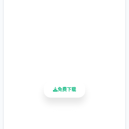
吧
完整版游戏，免费体验
2.3M+
总下载量
4.9/5
用户评分
900K+
活跃用户
免费下载
安全下载
高速安装