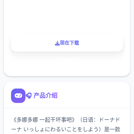
900K
玩家
现在下载
了解更多
🎧 产品介绍
《多娜多娜 一起干坏事吧》（日语：ドーナド
ーナ いっしょにわるいことをしよう）是一款