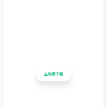
吧
完整版游戏，免费体验
2.3M+
总下载量
4.9/5
用户评分
900K+
活跃用户
免费下载
安全下载
高速安装