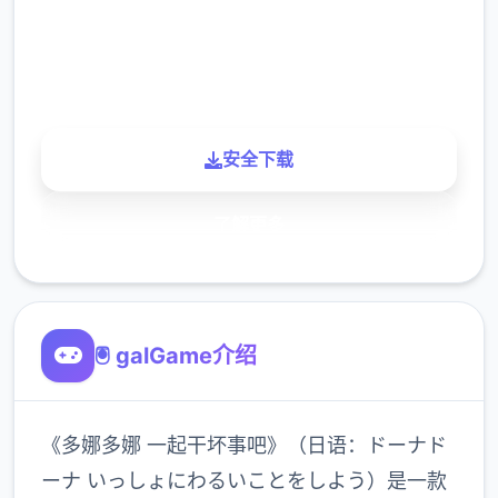
900K
玩家
安全下载
了解更多
🖲️ galGame介绍
《多娜多娜 一起干坏事吧》（日语：ドーナド
ーナ いっしょにわるいことをしよう）是一款