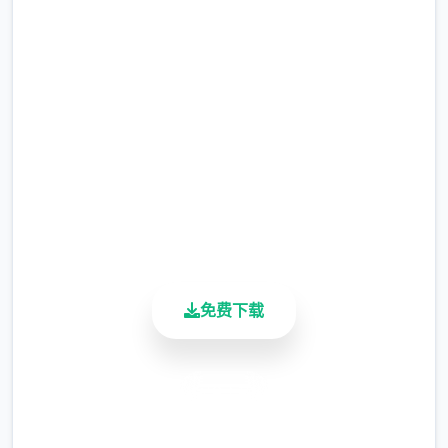
吧
完整版游戏，免费体验
2.3M+
总下载量
4.9/5
用户评分
900K+
活跃用户
免费下载
安全下载
高速安装