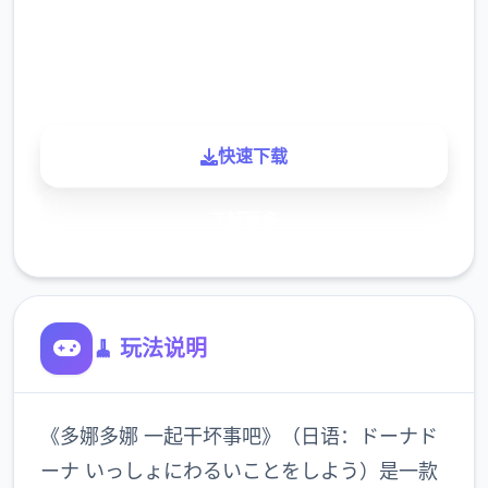
900K
玩家
快速下载
了解更多
🧹 玩法说明
《多娜多娜 一起干坏事吧》（日语：ドーナド
ーナ いっしょにわるいことをしよう）是一款