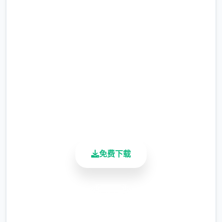
吧
完整版游戏，免费体验
2.3M+
总下载量
4.9/5
用户评分
900K+
活跃用户
免费下载
安全下载
高速安装