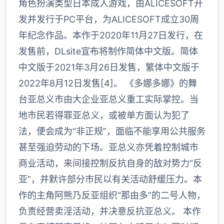
角色扮演类型日本成人游戏，由ALICESOFT开
发并发行于PC平台，为ALICESOFT成立30周
年纪念作品。本作于2020年11月27日发行，在
发售前，DLsite宣布将制作简体中文版。简体
中文版于2021年3月26日发售，繁体中文版于
2022年8月12日发售[4]。 《多娜多娜》的舞
台亚总义市由大企业亚总义重工实际掌控。当
地市民若得罪亚总义，或被单方面认为犯了
法，便会成为“非正规”，面临不能享用公共服务
甚至强迫劳动的下场。亚总义亦凭着控制城市
商业活动，来间接控制反抗自身的敌对势力“反
亚”，并默许部分市民以有关活动舒缓压力。本
作的主角阿熊乃反亚组织“那由多”的二号人物，
负责经营卖淫活动，并决意反抗亚总义。 本作