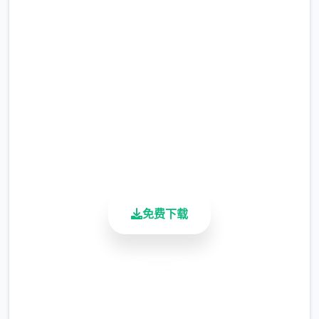
吧
完整版游戏，免费体验
2.3M+
总下载量
4.9/5
用户评分
900K+
活跃用户
免费下载
安全下载
高速安装