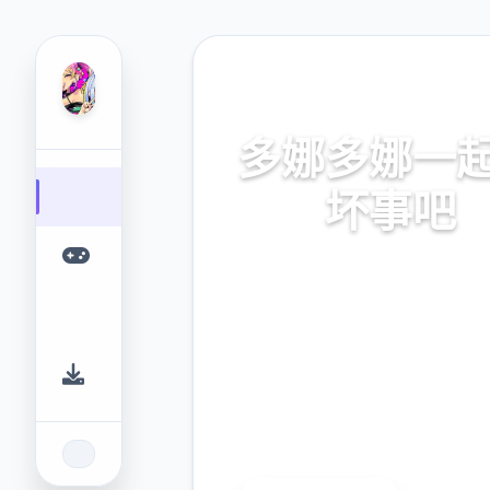
🗝️ 热门推荐
多娜多娜一
坏事吧
官方中文，中文下载，中文入
网入口，最新版下载，攻
9.4
2.3M
评分
下载