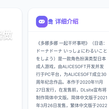
🛅 详细介绍
起做
《多娜多娜 一起干坏事吧》（日语：
ドーナドーナ いっしょにわるいこと
をしよう）是一款角色扮演类型日本
口，官
成人游戏，由ALICESOFT开发并发
略
行于PC平台，为ALICESOFT成立30
周年纪念作品。本作于2020年11月
900K
27日发行，在发售前，DLsite宣布将
玩家
制作简体中文版。简体中文版于2021
年3月26日发售，繁体中文版于2022