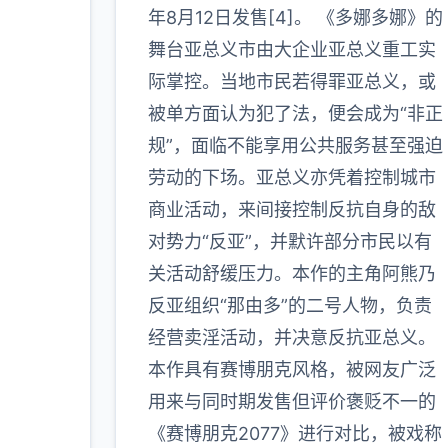
年8月12日发售[4]。 《多娜多娜》的
多
舞台亚总义市由大企业亚总义重工实
际掌控。当地市民若得罪亚总义，或
被单方面认为犯了法，便会成为“非正
规”，面临不能享用公共服务甚至强迫
劳动的下场。亚总义亦凭着控制城市
商业活动，来间接控制反抗自身的敌
对势力“反亚”，并默许部分市民以有
关活动舒缓压力。本作的主角阿熊乃
反亚组织“那由多”的二号人物，负责
经营卖淫活动，并决意反抗亚总义。
本作具有赛博朋克风格，被网友广泛
用来与同时期发售但评价褒贬不一的
《赛博朋克2077》进行对比，被戏称