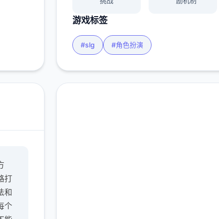
挑战
励机制
游戏标签
#slg
#角色扮演
免费下载 多娜多娜一起
方
做坏事吧
路打
完整版游戏，免费体验
法和
每个
2.3M+
4.9/5
900K+