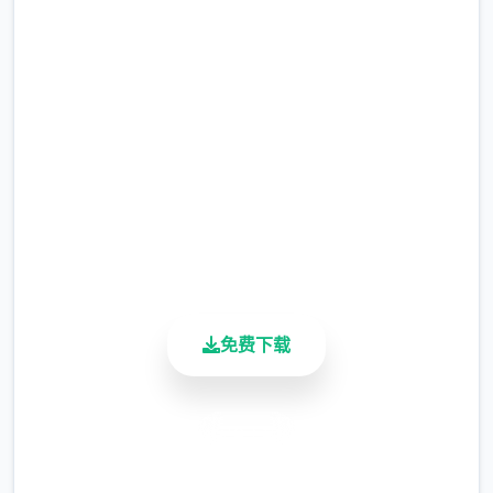
吧
完整版游戏，免费体验
2.3M+
总下载量
4.9/5
用户评分
900K+
活跃用户
免费下载
安全下载
高速安装