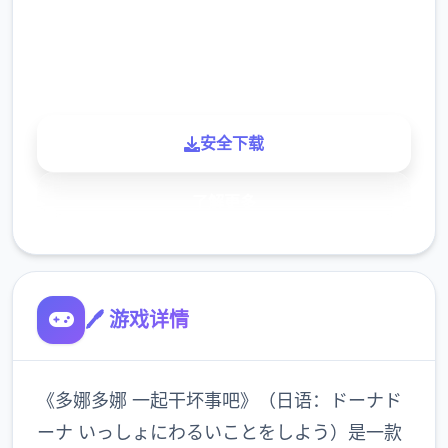
900K
玩家
安全下载
了解更多
🖊️ 游戏详情
《多娜多娜 一起干坏事吧》（日语：ドーナド
ーナ いっしょにわるいことをしよう）是一款