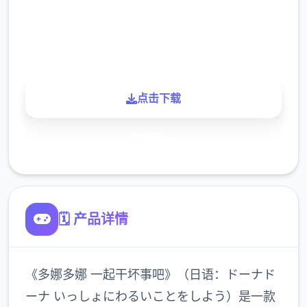
900K
玩家
点击下载
了解更多
🗓️ 产品详情
《多娜多娜 一起干坏事吧》（日语：ドーナド
ーナ いっしょにわるいことをしよう）是一款