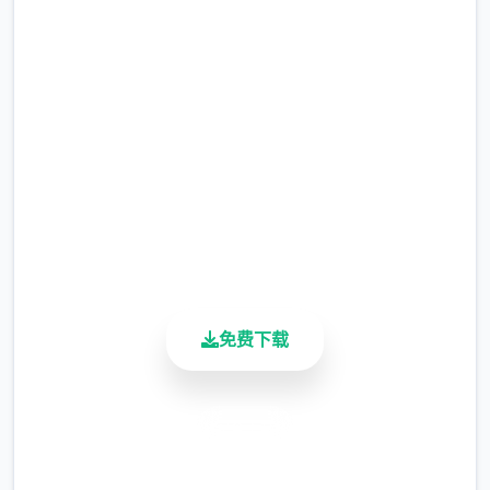
吧
完整版游戏，免费体验
2.3M+
总下载量
4.9/5
用户评分
900K+
活跃用户
免费下载
安全下载
高速安装