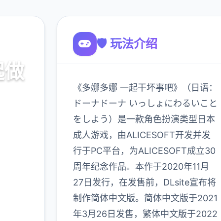
🛡️ 玩法介绍
起做
《多娜多娜 一起干坏事吧》（日语：
ドーナドーナ いっしょにわるいこと
をしよう）是一款角色扮演类型日本
口，官
成人游戏，由ALICESOFT开发并发
略
行于PC平台，为ALICESOFT成立30
周年纪念作品。本作于2020年11月
900K
27日发行，在发售前，DLsite宣布将
玩家
制作简体中文版。简体中文版于2021
年3月26日发售，繁体中文版于2022