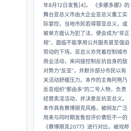
年8月12日发售[4]。 《多娜多娜》的
多
舞台亚总义市由大企业亚总义重工实
际掌控。当地市民若得罪亚总义，或
被单方面认为犯了法，便会成为“非正
规”，面临不能享用公共服务甚至强迫
劳动的下场。亚总义亦凭着控制城市
商业活动，来间接控制反抗自身的敌
对势力“反亚”，并默许部分市民以有
关活动舒缓压力。本作的主角阿熊乃
反亚组织“那由多”的二号人物，负责
经营卖淫活动，并决意反抗亚总义。
本作具有赛博朋克风格，被网友广泛
用来与同时期发售但评价褒贬不一的
《赛博朋克2077》进行对比，被戏称