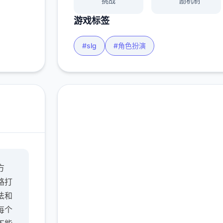
挑战
励机制
游戏标签
#slg
#角色扮演
即刻下载 多娜多娜一起
方
做坏事吧
路打
完整版游戏，免费体验
法和
每个
2.3M+
4.9/5
900K+