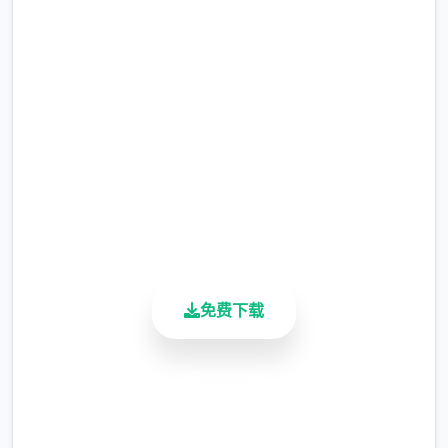
事吧
完整版游戏，免费体验
2.3M+
总下载量
4.9/5
用户评分
900K+
活跃用户
免费下载
安全下载
高速安装