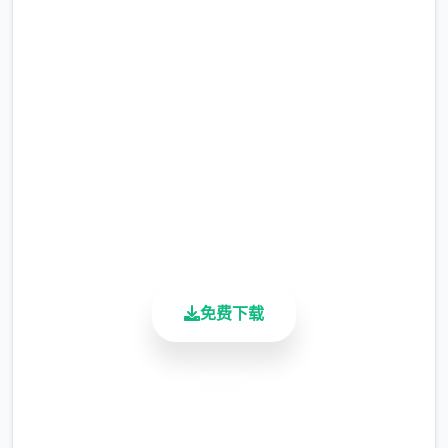
事吧
完整版游戏，免费体验
2.3M+
总下载量
4.9/5
用户评分
900K+
活跃用户
免费下载
安全下载
高速安装