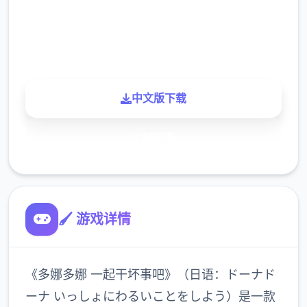
900K
玩家
中文版下载
了解更多
🖌️ 游戏详情
《多娜多娜 一起干坏事吧》（日语：ドーナド
ーナ いっしょにわるいことをしよう）是一款