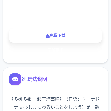
900K
玩家
免费下载
了解更多
🏹 玩法说明
《多娜多娜 一起干坏事吧》（日语：ドーナド
ーナ いっしょにわるいことをしよう）是一款