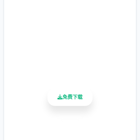
吧
完整版游戏，免费体验
2.3M+
总下载量
4.9/5
用户评分
900K+
活跃用户
免费下载
安全下载
高速安装