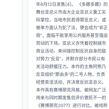
年8月12日发售[4]。 《多娜多娜》的
多
舞台亚总义市由大企业亚总义重工实
际掌控。当地市民若得罪亚总义，或
被单方面认为犯了法，便会成为“非正
规”，面临不能享用公共服务甚至强迫
劳动的下场。亚总义亦凭着控制城市
商业活动，来间接控制反抗自身的敌
对势力“反亚”，并默许部分市民以有
关活动舒缓压力。本作的主角阿熊乃
反亚组织“那由多”的二号人物，负责
经营卖淫活动，并决意反抗亚总义。
本作具有赛博朋克风格，被网友广泛
用来与同时期发售但评价褒贬不一的
《赛博朋克2077》进行对比，被戏称