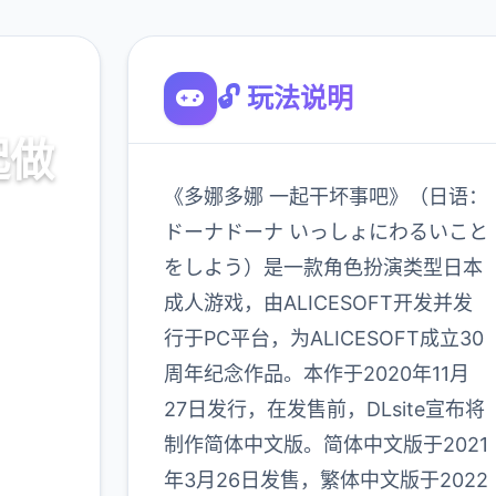
🔓 玩法说明
起做
《多娜多娜 一起干坏事吧》（日语：
ドーナドーナ いっしょにわるいこと
をしよう）是一款角色扮演类型日本
口，官
成人游戏，由ALICESOFT开发并发
略
行于PC平台，为ALICESOFT成立30
周年纪念作品。本作于2020年11月
900K
27日发行，在发售前，DLsite宣布将
玩家
制作简体中文版。简体中文版于2021
年3月26日发售，繁体中文版于2022