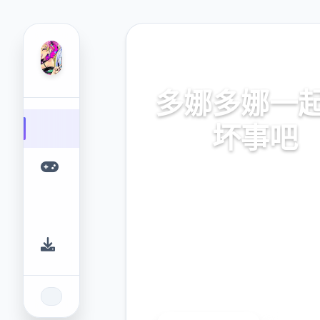
📥 热门推荐
多娜多娜一
坏事吧
官方中文，中文下载，中文入
网入口，最新版下载，攻
9.4
2.3M
评分
下载