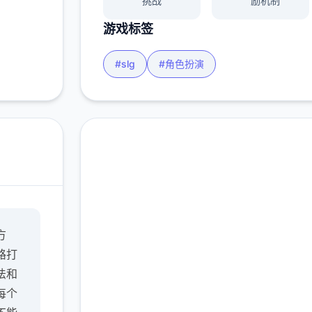
挑战
励机制
游戏标签
#slg
#角色扮演
在线下载 多娜多娜一起
方
做坏事吧
路打
完整版游戏，免费体验
法和
每个
2.3M+
4.9/5
900K+