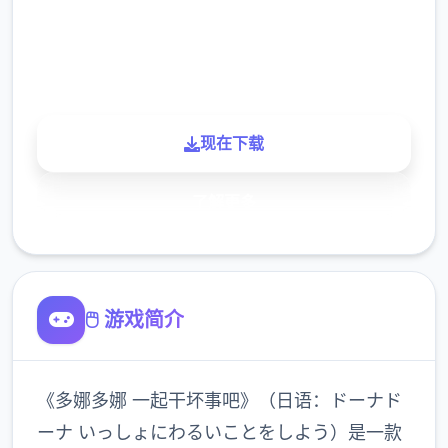
900K
玩家
现在下载
了解更多
🖱️ 游戏简介
《多娜多娜 一起干坏事吧》（日语：ドーナド
ーナ いっしょにわるいことをしよう）是一款