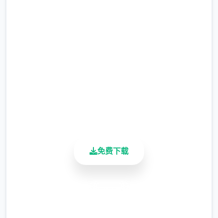
吧
完整版游戏，免费体验
2.3M+
总下载量
4.9/5
用户评分
900K+
活跃用户
免费下载
安全下载
高速安装