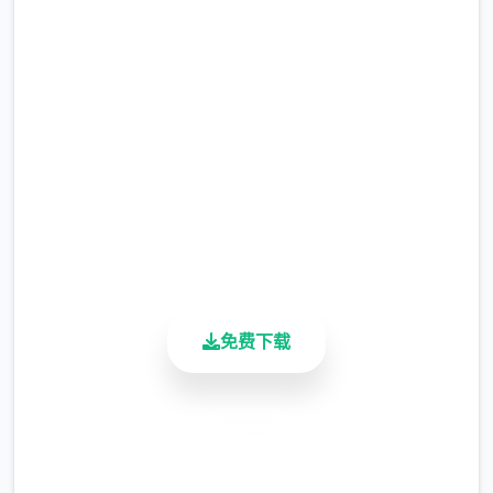
吧
完整版游戏，免费体验
2.3M+
总下载量
4.9/5
用户评分
900K+
活跃用户
免费下载
安全下载
高速安装