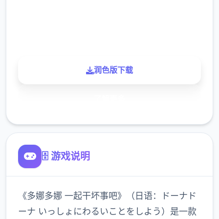
900K
玩家
润色版下载
了解更多
🗄️ 游戏说明
《多娜多娜 一起干坏事吧》（日语：ドーナド
ーナ いっしょにわるいことをしよう）是一款