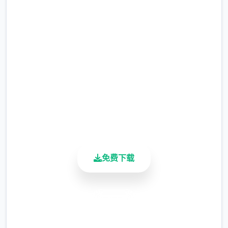
事吧
完整版游戏，免费体验
2.3M+
总下载量
4.9/5
用户评分
900K+
活跃用户
免费下载
安全下载
高速安装