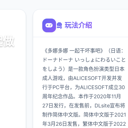
🛅 玩法介绍
起做
《多娜多娜 一起干坏事吧》（日语：
ドーナドーナ いっしょにわるいこと
をしよう）是一款角色扮演类型日本
口，官
成人游戏，由ALICESOFT开发并发
略
行于PC平台，为ALICESOFT成立30
周年纪念作品。本作于2020年11月
900K
27日发行，在发售前，DLsite宣布将
玩家
制作简体中文版。简体中文版于2021
年3月26日发售，繁体中文版于2022