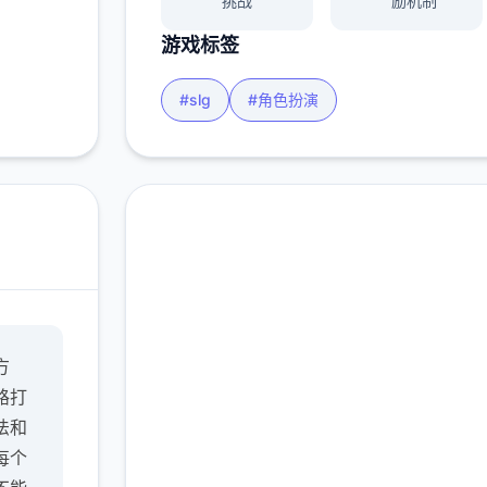
挑战
励机制
游戏标签
#slg
#角色扮演
润色版下载 多娜多娜一
方
起做坏事吧
路打
完整版游戏，免费体验
法和
每个
2.3M+
4.9/5
900K+