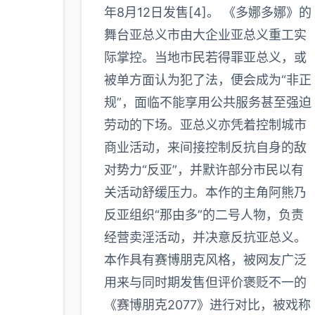
年8月12日发售[4]。 《多娜多娜》的
更多
舞台亚总义市由大企业亚总义重工实
际掌控。当地市民若得罪亚总义，或
被单方面认为犯了法，便会成为“非正
规”，面临不能享用公共服务甚至强迫
劳动的下场。亚总义亦凭着控制城市
商业活动，来间接控制反抗自身的敌
对势力“反亚”，并默许部分市民以有
关活动舒缓压力。本作的主角阿熊乃
反亚组织“那由多”的二号人物，负责
经营卖淫活动，并决意反抗亚总义。
本作具有赛博朋克风格，被网友广泛
用来与同时期发售但评价褒贬不一的
《赛博朋克2077》进行对比，被戏称