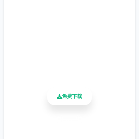
吧
完整版游戏，免费体验
2.3M+
总下载量
4.9/5
用户评分
900K+
活跃用户
免费下载
安全下载
高速安装