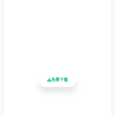
吧
完整版游戏，免费体验
2.3M+
总下载量
4.9/5
用户评分
900K+
活跃用户
免费下载
安全下载
高速安装