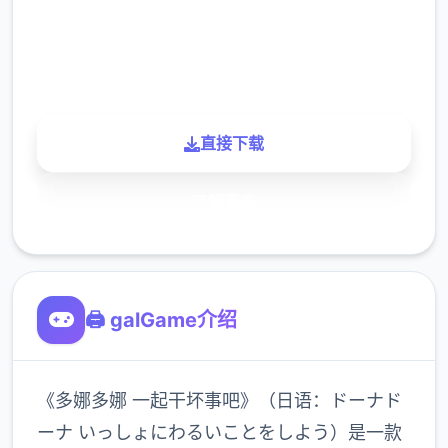
900K
玩家
直接下载
了解更多
🖨️ galGame介绍
《多娜多娜 一起干坏事吧》（日语：ドーナド
ーナ いっしょにわるいことをしよう）是一款