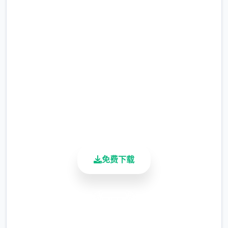
吧
完整版游戏，免费体验
2.3M+
总下载量
4.9/5
用户评分
900K+
活跃用户
免费下载
安全下载
高速安装