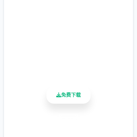
吧
完整版游戏，免费体验
2.3M+
总下载量
4.9/5
用户评分
900K+
活跃用户
免费下载
安全下载
高速安装