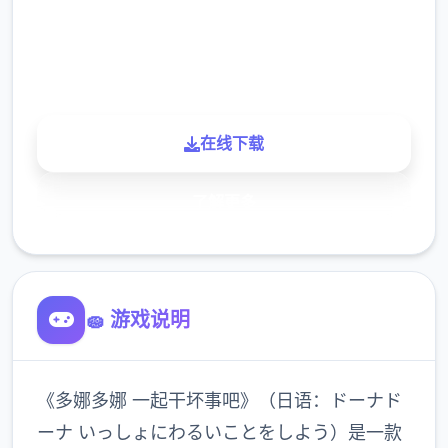
900K
玩家
在线下载
了解更多
🧽 游戏说明
《多娜多娜 一起干坏事吧》（日语：ドーナド
ーナ いっしょにわるいことをしよう）是一款