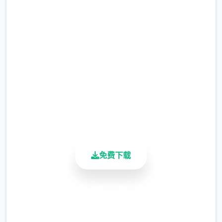
吧
完整版游戏，免费体验
2.3M+
总下载量
4.9/5
用户评分
900K+
活跃用户
免费下载
安全下载
高速安装