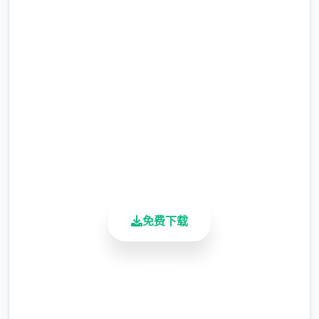
事吧
完整版游戏，免费体验
2.3M+
总下载量
4.9/5
用户评分
900K+
活跃用户
免费下载
安全下载
高速安装