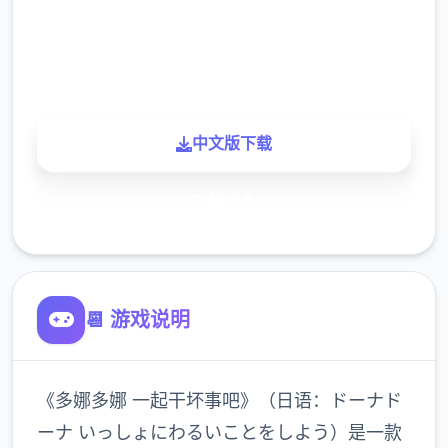
900K
玩家
中文版下载
了解更多
📆 游戏说明
《多娜多娜 一起干坏事吧》（日语：ドーナド
ーナ いっしょにわるいことをしよう）是一款