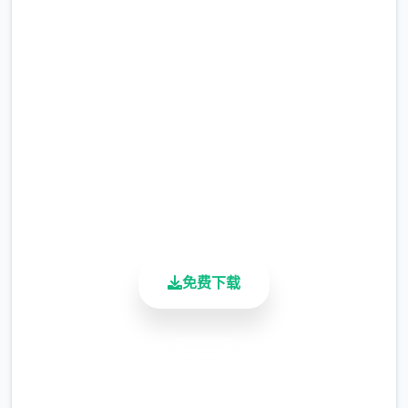
吧
完整版游戏，免费体验
2.3M+
总下载量
4.9/5
用户评分
900K+
活跃用户
免费下载
安全下载
高速安装