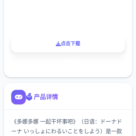
900K
玩家
点击下载
了解更多
🗳️ 产品详情
《多娜多娜 一起干坏事吧》（日语：ドーナド
ーナ いっしょにわるいことをしよう）是一款