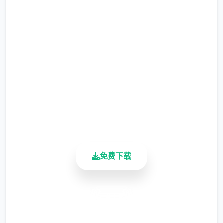
事吧
完整版游戏，免费体验
2.3M+
总下载量
4.9/5
用户评分
900K+
活跃用户
免费下载
安全下载
高速安装