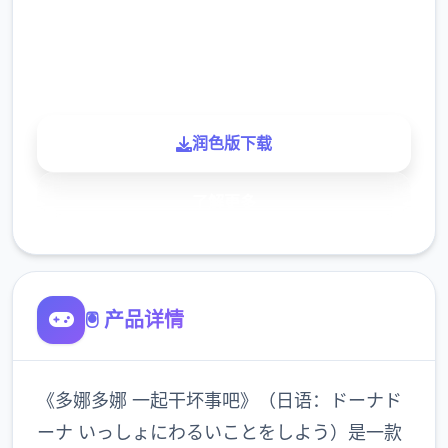
900K
玩家
润色版下载
了解更多
🖲️ 产品详情
《多娜多娜 一起干坏事吧》（日语：ドーナド
ーナ いっしょにわるいことをしよう）是一款