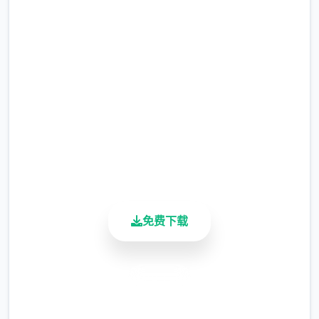
吧
完整版游戏，免费体验
2.3M+
总下载量
4.9/5
用户评分
900K+
活跃用户
免费下载
安全下载
高速安装