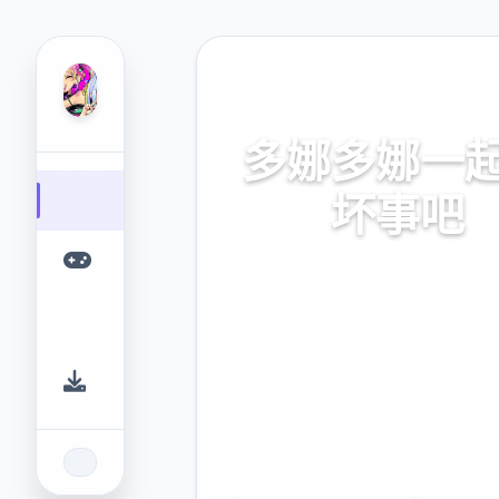
🗓️ 热门推荐
多娜多娜一
坏事吧
官方中文，中文下载，中文入
网入口，最新版下载，攻
9.4
2.3M
评分
下载