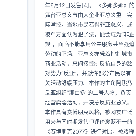
年8月12日发售[4]。 《多娜多娜》的
更多
舞台亚总义市由大企业亚总义重工实
际掌控。当地市民若得罪亚总义，或
被单方面认为犯了法，便会成为“非正
规”，面临不能享用公共服务甚至强迫
劳动的下场。亚总义亦凭着控制城市
商业活动，来间接控制反抗自身的敌
对势力“反亚”，并默许部分市民以有
关活动舒缓压力。本作的主角阿熊乃
反亚组织“那由多”的二号人物，负责
经营卖淫活动，并决意反抗亚总义。
本作具有赛博朋克风格，被网友广泛
用来与同时期发售但评价褒贬不一的
《赛博朋克2077》进行对比，被戏称