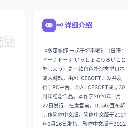
🗝️ 详细介绍
起做
《多娜多娜 一起干坏事吧》（日语：
ドーナドーナ いっしょにわるいこと
をしよう）是一款角色扮演类型日本
口，官
成人游戏，由ALICESOFT开发并发
略
行于PC平台，为ALICESOFT成立30
周年纪念作品。本作于2020年11月
900K
27日发行，在发售前，DLsite宣布将
玩家
制作简体中文版。简体中文版于2021
年3月26日发售，繁体中文版于2022