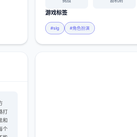
挑战
励机制
游戏标签
#slg
#角色扮演
中文版下载 多娜多娜一
方
起做坏事吧
路打
完整版游戏，免费体验
法和
每个
2.3M+
4.9/5
900K+