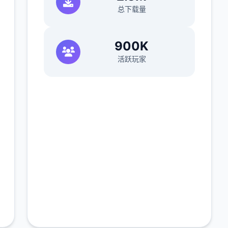
总下载量
900K
活跃玩家