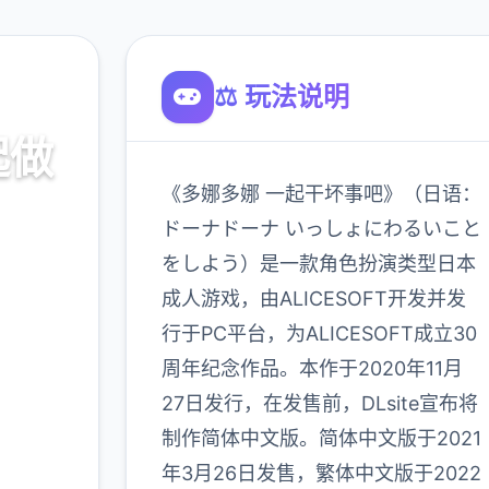
⚖️ 玩法说明
起做
《多娜多娜 一起干坏事吧》（日语：
ドーナドーナ いっしょにわるいこと
をしよう）是一款角色扮演类型日本
口，官
成人游戏，由ALICESOFT开发并发
略
行于PC平台，为ALICESOFT成立30
周年纪念作品。本作于2020年11月
900K
27日发行，在发售前，DLsite宣布将
玩家
制作简体中文版。简体中文版于2021
年3月26日发售，繁体中文版于2022