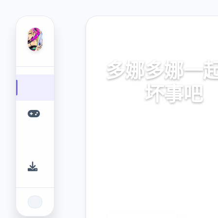
📪 热门推荐
多娜多娜一
坏事吧
官方中文，中文下载，中文入
网入口，最新版下载，攻
9.4
2.3M
评分
下载