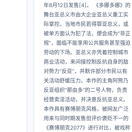
年8月12日发售[4]。 《多娜多娜》的
多
舞台亚总义市由大企业亚总义重工实
际掌控。当地市民若得罪亚总义，或
被单方面认为犯了法，便会成为“非正
规”，面临不能享用公共服务甚至强迫
劳动的下场。亚总义亦凭着控制城市
商业活动，来间接控制反抗自身的敌
对势力“反亚”，并默许部分市民以有
关活动舒缓压力。本作的主角阿熊乃
反亚组织“那由多”的二号人物，负责
经营卖淫活动，并决意反抗亚总义。
本作具有赛博朋克风格，被网友广泛
用来与同时期发售但评价褒贬不一的
《赛博朋克2077》进行对比，被戏称