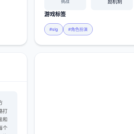
挑战
励机制
游戏标签
#slg
#角色扮演
直接下载 多娜多娜一起
方
做坏事吧
路打
完整版游戏，免费体验
法和
每个