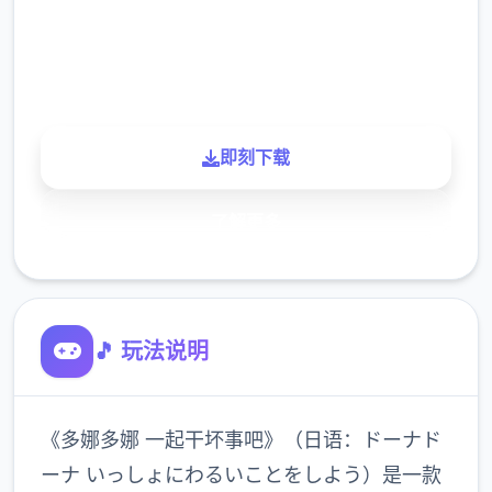
900K
玩家
即刻下载
了解更多
🎵 玩法说明
《多娜多娜 一起干坏事吧》（日语：ドーナド
ーナ いっしょにわるいことをしよう）是一款