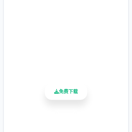
吧
完整版游戏，免费体验
2.3M+
总下载量
4.9/5
用户评分
900K+
活跃用户
免费下载
安全下载
高速安装