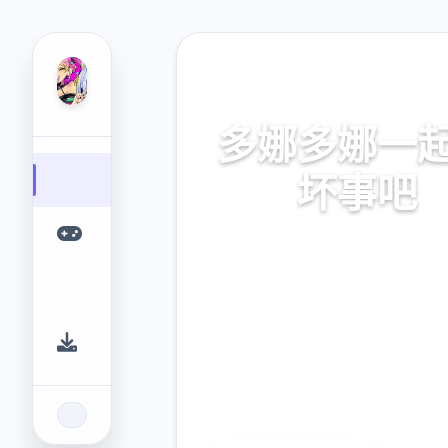
📣 热门推荐
多娜多娜一
坏事吧
官方中文，中文下载，中文入
网入口，最新版下载，攻
9.4
2.3M
评分
下载