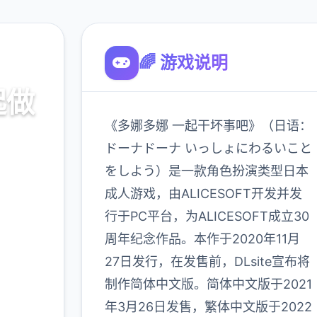
🌈 游戏说明
起做
《多娜多娜 一起干坏事吧》（日语：
ドーナドーナ いっしょにわるいこと
をしよう）是一款角色扮演类型日本
口，官
成人游戏，由ALICESOFT开发并发
略
行于PC平台，为ALICESOFT成立30
周年纪念作品。本作于2020年11月
900K
27日发行，在发售前，DLsite宣布将
玩家
制作简体中文版。简体中文版于2021
年3月26日发售，繁体中文版于2022