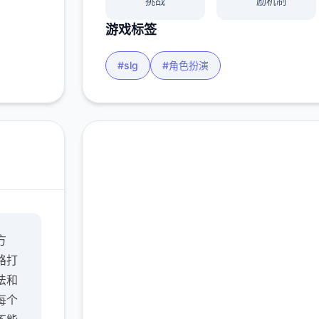
挑战
励机制
游戏标签
#slg
#角色扮演
中文版下载 多娜多娜一
方
起做坏事吧
路打
完整版游戏，免费体验
法和
每个
2.3M+
4.9/5
900K+