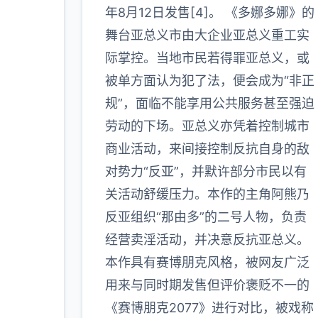
年8月12日发售[4]。 《多娜多娜》的
更多
舞台亚总义市由大企业亚总义重工实
际掌控。当地市民若得罪亚总义，或
被单方面认为犯了法，便会成为“非正
规”，面临不能享用公共服务甚至强迫
劳动的下场。亚总义亦凭着控制城市
商业活动，来间接控制反抗自身的敌
对势力“反亚”，并默许部分市民以有
关活动舒缓压力。本作的主角阿熊乃
反亚组织“那由多”的二号人物，负责
经营卖淫活动，并决意反抗亚总义。
本作具有赛博朋克风格，被网友广泛
用来与同时期发售但评价褒贬不一的
《赛博朋克2077》进行对比，被戏称