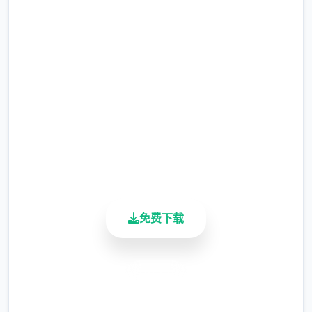
吧
完整版游戏，免费体验
2.3M+
总下载量
4.9/5
用户评分
900K+
活跃用户
免费下载
安全下载
高速安装