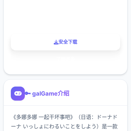
900K
玩家
安全下载
了解更多
🔑 galGame介绍
《多娜多娜 一起干坏事吧》（日语：ドーナド
ーナ いっしょにわるいことをしよう）是一款