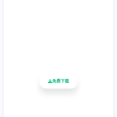
吧
完整版游戏，免费体验
2.3M+
总下载量
4.9/5
用户评分
900K+
活跃用户
免费下载
安全下载
高速安装