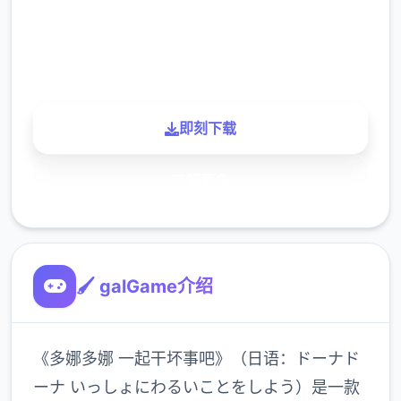
900K
玩家
即刻下载
了解更多
🖌️ galGame介绍
《多娜多娜 一起干坏事吧》（日语：ドーナド
ーナ いっしょにわるいことをしよう）是一款