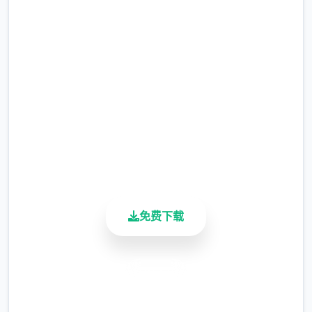
事吧
完整版游戏，免费体验
2.3M+
总下载量
4.9/5
用户评分
900K+
活跃用户
免费下载
安全下载
高速安装