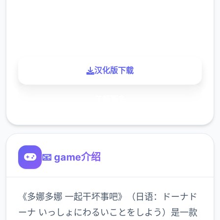
900K
玩家
汉化版下载
了解更多
📧 game介绍
《多娜多娜 一起干坏事吧》（日语：ドーナド
ーナ いっしょにわるいことをしよう）是一款