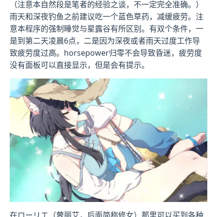
（注意本自然段是笔者的经验之谈，不一定完全准确。）
雨天和深夜钓鱼之前建议吃一个蓝色草药，减缓疲劳。注
意本程序的强制睡觉与星露谷有所区别。有双个条件，一
是到第二天凌晨6点，二是因为深夜或者雨天过度工作导
致疲劳度过高。horsepower归零不会导致昏迷，疲劳度
没有面板可以直接显示，但是会有提示。
在ローリエ（萝丽艾，后面简称修女）那里可以买到各种