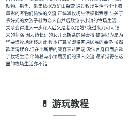
动物、钓鱼、采集依据及矿山探索 通过牧场生活与个化海
量彩的者物们愉快的交流 正统派牧场生活模拟程序 与关于
系好式的女孩子就为恋人自然后数位于小镇的牧场生活…
关系变得进入一步深入后又是者以结婚? 搬过来到可可镇
来的菲洛 因为镇长远的女儿比斯蒂的误会将 被误以为是为
毕要造牧场还移居此地 本打算光即将普通居民的菲洛 虽然
欲澄清误会,但在比斯蒂的笑容表达面端 没法言身口而启动
了牧场生活 伴随着与小镇居民们的深入交流 逐渐觉得在这
里的牧场生活亦不错
💊 游玩教程