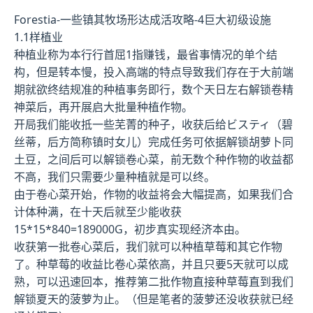
Forestia-一些镇其牧场形达成活攻略-4巨大初级设施
1.1样植业
种植业称为本行行首屈1指赚钱，最省事情况的单个结
构，但是转本慢，投入高端的特点导致我们存在于大前端
期就欲终结规准的种植事务即行，数个天日左右解锁卷精
神菜后，再开展启大批量种植作物。
开局我们能收抵一些芜菁的种子，收获后给ビスティ（碧
丝蒂，后方简称镇时女儿）完成任务可依据解锁胡萝卜同
土豆，之间后可以解锁卷心菜，前无数个种作物的收益都
不高，我们只需要少量种植就是可以终。
由于卷心菜开始，作物的收益将会大幅提高，如果我们合
计体种满，在十天后就至少能收获
15*15*840=189000G，初步真实现经济本由。
收获第一批卷心菜后，我们就可以种植草莓和其它作物
了。种草莓的收益比卷心菜依高，并且只要5天就可以成
熟，可以迅速回本，推荐第二批作物直接种草莓直到我们
解锁夏天的菠萝为止。（但是笔者的菠萝还没收获就已经