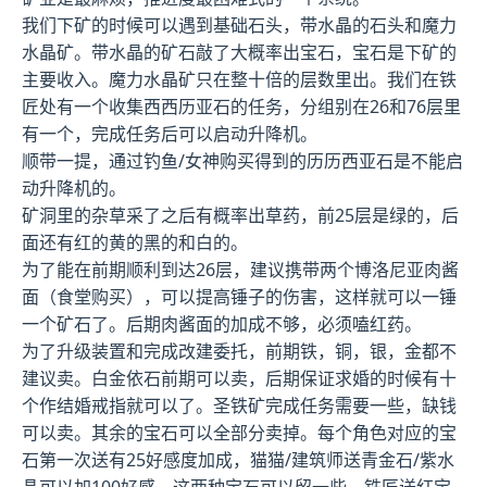
我们下矿的时候可以遇到基础石头，带水晶的石头和魔力
水晶矿。带水晶的矿石敲了大概率出宝石，宝石是下矿的
主要收入。魔力水晶矿只在整十倍的层数里出。我们在铁
匠处有一个收集西西历亚石的任务，分组别在26和76层里
有一个，完成任务后可以启动升降机。
顺带一提，通过钓鱼/女神购买得到的历历西亚石是不能启
动升降机的。
矿洞里的杂草采了之后有概率出草药，前25层是绿的，后
面还有红的黄的黑的和白的。
为了能在前期顺利到达26层，建议携带两个博洛尼亚肉酱
面（食堂购买），可以提高锤子的伤害，这样就可以一锤
一个矿石了。后期肉酱面的加成不够，必须嗑红药。
为了升级装置和完成改建委托，前期铁，铜，银，金都不
建议卖。白金依石前期可以卖，后期保证求婚的时候有十
个作结婚戒指就可以了。圣铁矿完成任务需要一些，缺钱
可以卖。其余的宝石可以全部分卖掉。每个角色对应的宝
石第一次送有25好感度加成，猫猫/建筑师送青金石/紫水
晶可以加100好感，这两种宝石可以留一些。铁匠送红宝