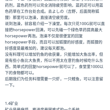
药剂，蓝色药剂可以完全消除疲劳影响，蓝药还可以用蓝
色药草在工作台处合成。去よしの（吉野，后面简称狐
狸）那里可以泡澡，直接清空疲劳度。
说到泡澡，就容易介绍一下澡堂。每次只花100G就可以直
接把horsepower回满，可以先磕一个绿色草药提高最大
horsepower再泡。泡澡不仅是很便宜的回复
horsepower手段，而且可以加狐狸的好感度，而狐狸的
好感度是最难加的，建议每天都泡。
没有料理可以增加钓鱼的收获量，只能增加大鱼出率，但
是有些小鱼比大鱼贵，所以不用太在意钓鱼时候吃什么东
西，简单式的回复horsepower就可以了，食堂里1000以
下的食物都可以。
后期我们为任务料理需要一只虾，一只鲣鱼，可以注意留
一下。
1.4矿业
矿业是最麻烦，推进度最困难式的一个系统。