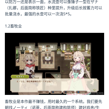
以防万一还是表示一面，水流壶可以像锤子一型在ザナ
（扎娜，后面简称铁匠）种里提升，升级后长按蓄力可以
批量浇水，最强的水壶可以一次浇5*5。
1.2畜牧业
畜牧业是本作最不赚钱，用时最久的一个系统。我们要先
朝找ノーティ（诺蒂，后面简称建构筑师）建好鸡舍/牛