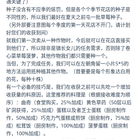
通关键了）
种子没含有不应季的惩罚，但是各个个季节花店的种子是
不同性的，所以我们最好在夏天之前屯一批草莓种子。
（另外部要注意图每个季度的第一天花店不开门，请计划
好您们的收获刻间）
就我们第一次卖从一种作物时，今后就可以在花店直接买
到他们了，所以除非是镇长女儿的任务需求，否则除了卷
心菜草莓菠萝，其他作物我们都只需要种一个。
当但，为了完成任务，我们可以在左朝角留一小片5*5的
地方法运用抵种植其他作物。（首要要是每个形象达白用
的花，每种十株）
有一个必备的技巧是，我们在收获之前可以先吃一个增加
收获量的料原因，这里推荐的料理是（根据接收难度为顺
序）：曲奇（食堂购买，25％加成）黄色草药（50层以后
矿洞获得，25％加成）蛋糕以及者芝士蛋糕（厨房制作
作，50%加成）巧克力气蛋糕或煎饼（厨房制作，75%加
成）松茸饭（厨房制作，100%加成）菠萝蛋糕（厨房制
作，100%加成）。