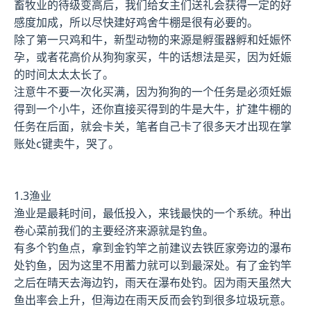
畜牧业的待级变高后，我们给女主们送礼会获得一定的好
感度加成，所以尽快建好鸡舍牛棚是很有必要的。
除了第一只鸡和牛，新型动物的来源是孵蛋器孵和妊娠怀
孕，或者花高价从狗狗家买，牛的话想法是买，因为妊娠
的时间太太太长了。
注意牛不要一次化买满，因为狗狗的一个任务是必须妊娠
得到一个小牛，还你直接买得到的牛是大牛，扩建牛棚的
任务在后面，就会卡关，笔者自己卡了很多天才出现在掌
账处c键卖牛，哭了。
1.3渔业
渔业是最耗时间，最低投入，来钱最快的一个系统。种出
卷心菜前我们的主要经济来源就是钓鱼。
有多个钓鱼点，拿到金钓竿之前建议去铁匠家旁边的瀑布
处钓鱼，因为这里不用蓄力就可以到最深处。有了金钓竿
之后在晴天去海边钓，雨天在瀑布处钓。因为雨天虽然大
鱼出率会上升，但海边在雨天反而会钓到很多垃圾玩意。