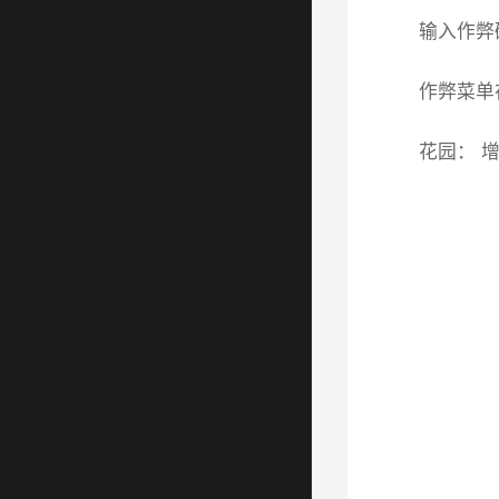
输入作弊
作弊菜单
花园： 