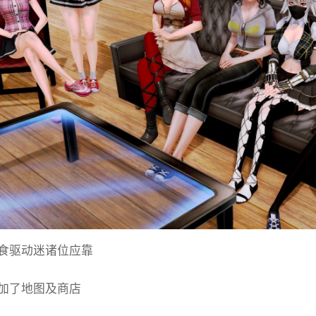
食驱动迷诸位应靠
加了地图及商店