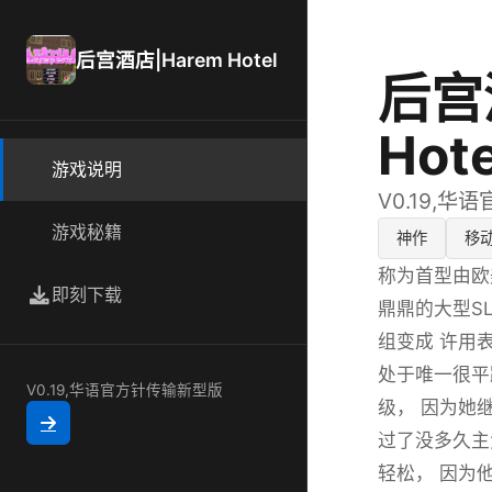
后宫酒店|Harem Hotel
后宫
Hote
游戏说明
V0.19,
游戏秘籍
神作
移
称为首型由欧
即刻下载
鼎鼎的大型S
组变成 许用
处于唯一很平
V0.19,华语官方针传输新型版
级， 因为她
过了没多久主
轻松， 因为