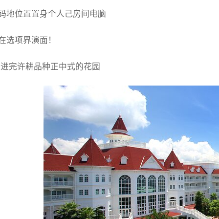
码地位置置身个人己房间电脑
在选项界演面！
增进完许耕品种正中式的花园