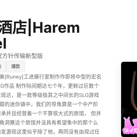
酒店|Harem
l
华语官方针传输新型版
动
爆款
美[Runey]工进展行室制作作即将中型的宏名
LG作品 制作际间期达七个年，更鲜过巨数个
表现达，是一款等级极其之中间长的SLG游戏
跟的迷你镇中，我们的导角算是一个中产阶
继承并且经营着一个不算很大式的旅馆， 但并
角洞察这个旅馆并没具有希望象中的那个么
他发源现这里似乎除了他，再同没有由现过任