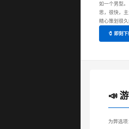
如一个男型。
思，很快，主
精心策划很久
🧷 即刻下
📣 
为弊选项：