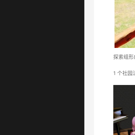
探索组形
1 个社园