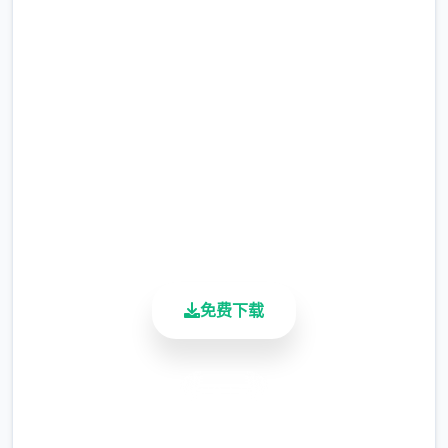
吧
完整版游戏，免费体验
2.3M+
总下载量
4.9/5
用户评分
900K+
活跃用户
免费下载
安全下载
高速安装