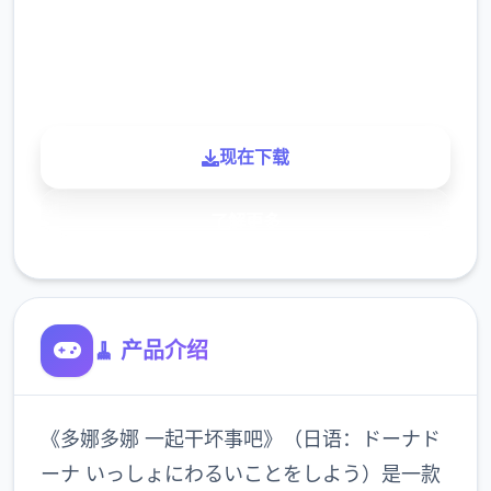
900K
玩家
现在下载
了解更多
🧹 产品介绍
《多娜多娜 一起干坏事吧》（日语：ドーナド
ーナ いっしょにわるいことをしよう）是一款